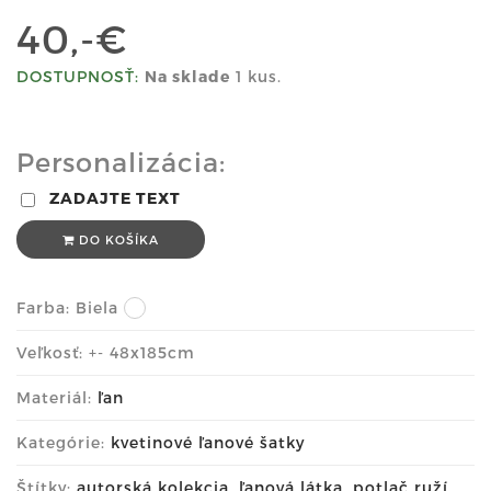
40,-€
DOSTUPNOSŤ:
Na sklade
1 kus.
Personalizácia:
ZADAJTE TEXT
DO KOŠÍKA
Farba:
Biela
Veľkosť: +- 48x185cm
Materiál:
ľan
Kategórie:
kvetinové ľanové šatky
Štítky:
autorská kolekcia
,
ľanová látka
,
potlač ruží
,