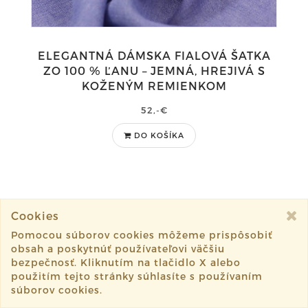
ELEGANTNÁ DÁMSKA FIALOVÁ ŠATKA
ZO 100 % ĽANU – JEMNÁ, HREJIVÁ S
KOŽENÝM REMIENKOM
52,-€
DO KOŠÍKA
Cookies
1
2
3
4
8
14
21
27
Pomocou súborov cookies môžeme prispôsobiť
Nasledujúce
obsah a poskytnúť používateľovi väčšiu
bezpečnosť. Kliknutím na tlačidlo X alebo
použitím tejto stránky súhlasíte s používaním
súborov cookies.