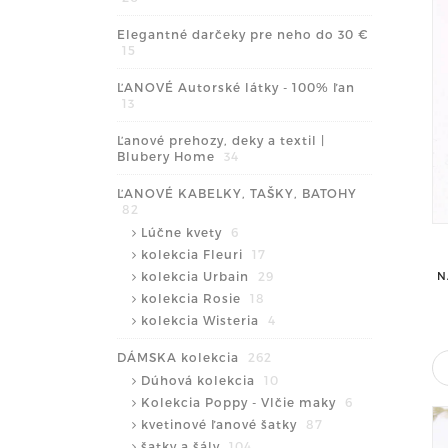
Elegantné darčeky pre neho do 30 €
15
ĽANOVÉ Autorské látky - 100% ľan
13
Ľanové prehozy, deky a textil |
Blubery Home
34
ĽANOVÉ KABELKY, TAŠKY, BATOHY
82
Lúčne kvety
6
kolekcia Fleuri
17
kolekcia Urbain
29
N
kolekcia Rosie
18
kolekcia Wisteria
4
DÁMSKA kolekcia
262
Dúhová kolekcia
10
Kolekcia Poppy - Vlčie maky
6
kvetinové ľanové šatky
87
šatky a šály
104