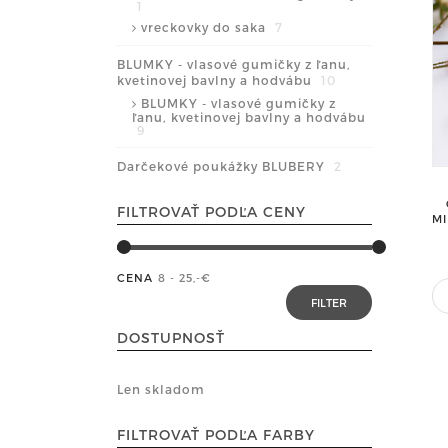
1
vreckovky do saka
7
BLUMKY - vlasové gumičky z ľanu,
kvetinovej bavlny a hodvábu
10
BLUMKY - vlasové gumičky z
ľanu, kvetinovej bavlny a hodvábu
9
Darčekové poukážky BLUBERY
2
FILTROVAŤ PODĽA CENY
MI
CENA
8 - 25
,-€
DOSTUPNOSŤ
Len skladom
FILTROVAŤ PODĽA FARBY