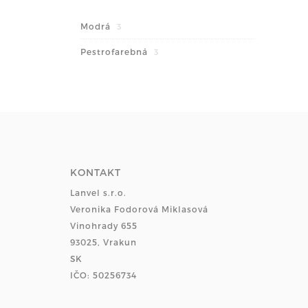
Modrá
3
Pestrofarebná
3
KONTAKT
Lanvel s.r.o.
Veronika Fodorová Miklasová
Vinohrady 655
93025, Vrakun
SK
IČO: 50256734