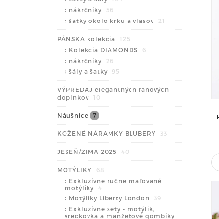
nákrčníky
56
šatky okolo krku a vlasov
21
PÁNSKA kolekcia
125
Kolekcia DIAMONDS
6
nákrčníky
26
šály a šatky
95
VÝPREDAJ elegantných ľanových
doplnkov
10
Náušnice
7
KOŽENÉ NÁRAMKY BLUBERY
33
JESEŇ/ZIMA 2025
40
MOTÝLIKY
68
Exkluzívne ručne maľované
motýliky
4
Motýliky Liberty London
39
Exkluzívne sety - motýlik,
vreckovka a manžetové gombíky