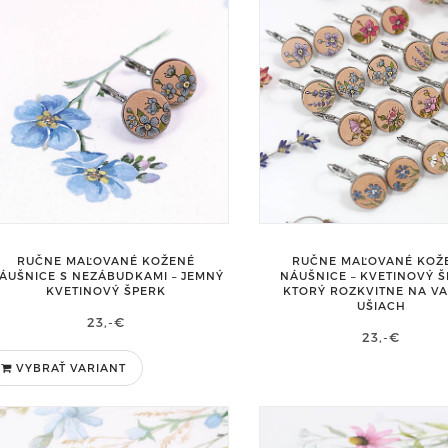
RUČNE MAĽOVANÉ KOŽENÉ
RUČNE MAĽOVANÉ KOŽ
ÁUŠNICE S NEZÁBUDKAMI – JEMNÝ
NÁUŠNICE – KVETINOVÝ Š
KVETINOVÝ ŠPERK
KTORÝ ROZKVITNE NA V
UŠIACH
23,-€
23,-€
VYBRAŤ VARIANT