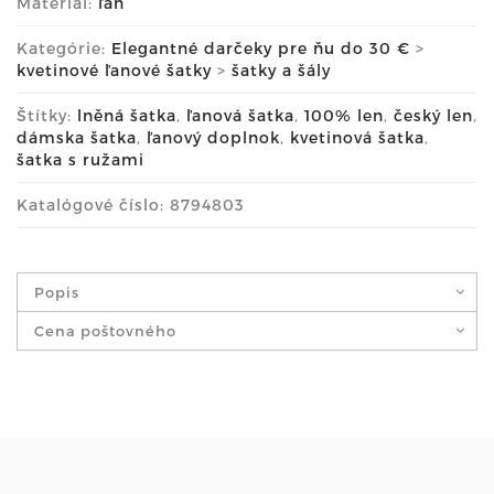
Materiál:
ľan
Kategórie:
Elegantné darčeky pre ňu do 30 €
>
kvetinové ľanové šatky
>
šatky a šály
Štítky:
lněná šatka
,
ľanová šatka
,
100% len
,
český len
,
dámska šatka
,
ľanový doplnok
,
kvetinová šatka
,
šatka s ružami
Katalógové číslo: 8794803
Popis
Cena poštovného