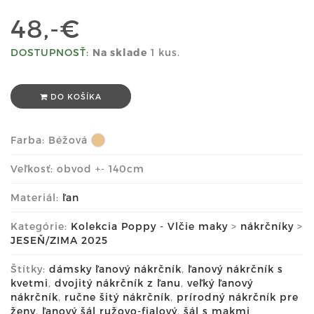
48,-€
DOSTUPNOSŤ:
Na sklade
1 kus.
DO KOŠÍKA
Farba:
Béžová
Veľkosť: obvod +- 140cm
Materiál:
ľan
Kategórie:
Kolekcia Poppy - Vlčie maky
>
nákrčníky
>
JESEŇ/ZIMA 2025
Štítky:
dámsky ľanový nákrčník
,
ľanový nákrčník s
kvetmi
,
dvojitý nákrčník z ľanu
,
veľký ľanový
nákrčník
,
ručne šitý nákrčník
,
prírodný nákrčník pre
ženy
,
ľanový šál ružovo-fialový
,
šál s makmi