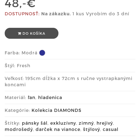
48,-€
DOSTUPNOSŤ:
Na zákazku.
1 kus Vyrobím do 3 dní
DO KOŠÍKA
Farba:
Modrá
Štýl: Fresh
Veľkosť: 195cm dĺžka x 72cm s ručne vystrapkanými
koncami
Materiál:
ľan
,
hladenica
Kategórie:
Kolekcia DIAMONDS
Štítky:
pánsky šál
,
exkluzívny
,
zimný
,
hrejivý
,
modrošedý
,
darček na vianoce
,
štýlový
,
casual