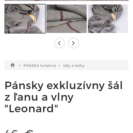
PÁNSKA kolekcia
šály a šatky
Pánsky exkluzívny šál
z ľanu a vlny
"Leonard"