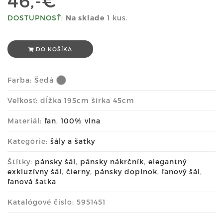
46,-€
DOSTUPNOSŤ:
Na sklade
1 kus.
DO KOŠÍKA
Farba:
Šedá
Veľkosť: dĺžka 195cm šírka 45cm
Materiál:
ľan
,
100% vlna
Kategórie:
šály a šatky
Štítky:
pánsky šál
,
pánsky nákrčník
,
elegantný
exkluzívny šál
,
čierny
,
pánsky doplnok
,
ľanový šál
,
ľanová šatka
Katalógové číslo: 5951451