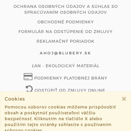
OCHRANA OSOBNÝCH ÚDAJOV A SÚHLAS SO
SPRACÚVANÍM OSOBNÝCH ÚDAJOV
OBCHODNÉ PODMIENKY
FORMULÁR NA ODSTÚPENIE OD ZMLUVY
REKLAMAČNÝ PORIADOK
AHOJ@BLUBERY.SK
ĽAN - EKOLOGICKÝ MATERIÁL
PODMIENKY PLATOBNEJ BRÁNY
ODSTÚPIŤ OD ZMLUVY ONLINE
Cookies
Pomocou súborov cookies môžeme prispôsobiť
obsah a poskytnúť používateľovi väčšiu
©2026 blubery.sk všetky práva vyhradené.
bezpečnosť. Kliknutím na tlačidlo X alebo
použitím tejto stránky súhlasíte s používaním
Vytvorené systémom
sashe.sk
súborov cookies.