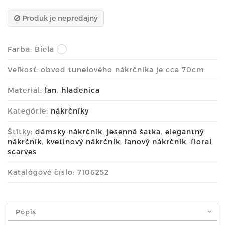
Produk je nepredajný
Farba:
Biela
Veľkosť: obvod tunelového nákrčníka je cca 70cm
Materiál:
ľan
,
hladenica
Kategórie:
nákrčníky
Štítky:
dámsky nákrčník
,
jesenná šatka
,
elegantný
nákrčník
,
kvetinový nákrčník
,
ľanový nákrčník
,
floral
scarves
Katalógové číslo: 7106252
Popis