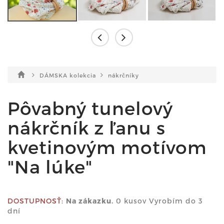
DÁMSKA kolekcia
nákrčníky
Pôvabný tunelový
nákrčník z ľanu s
kvetinovým motívom
"Na lúke"
DOSTUPNOSŤ:
Na zákazku.
0 kusov Vyrobím do 3
dní