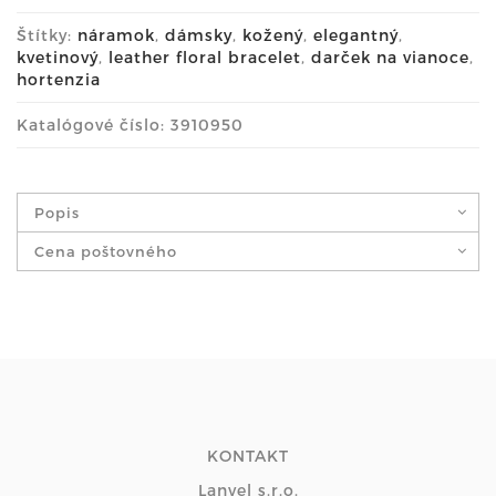
Štítky:
náramok
,
dámsky
,
kožený
,
elegantný
,
kvetinový
,
leather floral bracelet
,
darček na vianoce
,
hortenzia
Katalógové číslo: 3910950
Popis
Cena poštovného
KONTAKT
Lanvel s.r.o.