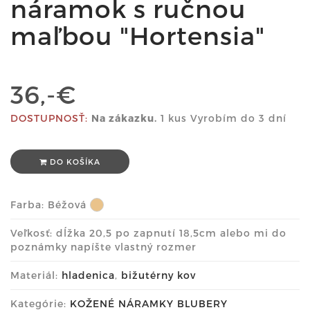
náramok s ručnou
maľbou "Hortensia"
36,-€
DOSTUPNOSŤ:
Na zákazku.
1 kus Vyrobím do 3 dní
DO KOŠÍKA
Farba:
Béžová
Veľkosť: dĺžka 20,5 po zapnutí 18,5cm alebo mi do
poznámky napíšte vlastný rozmer
Materiál:
hladenica
,
bižutérny kov
Kategórie:
KOŽENÉ NÁRAMKY BLUBERY