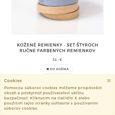
KOŽENÉ REMIENKY - SET ŠTYROCH
RUČNE FARBENÝCH REMIENKOV
32,-€
DO KOŠÍKA
Cookies
Pomocou súborov cookies môžeme prispôsobiť
obsah a poskytnúť používateľovi väčšiu
bezpečnosť. Kliknutím na tlačidlo X alebo
1
2
Nasledujúce
použitím tejto stránky súhlasíte s používaním
súborov cookies.